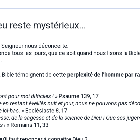
eu reste mystérieux…
le Seigneur nous déconcerte.
ence tous les jours, que ce soit quand nous lisons la Bib
.
a Bible témoignent de cette
perplexité de l’homme par r
nt pour moi difficiles ! »
Psaume 139, 17
 en restant éveillés nuit et jour, nous ne pouvons pas déc
 ici-bas. »
Ecclésiaste 8, 17
esse, de la sagesse et de la science de Dieu ! Que ses jug
 ! »
Romains 11, 33
qu’il faut renoncer à connaître Dieu ?