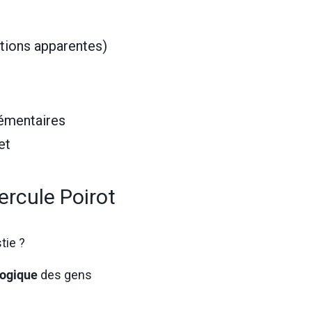
tions apparentes)
émentaires
et
ercule Poirot
tie ?
logique
des gens