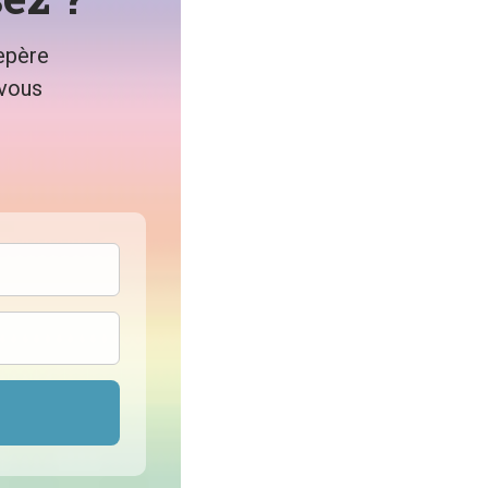
epère
 vous