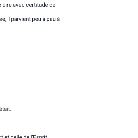
e dire avec certitude ce
, il parvient peu à peu à
était.
et celle de l’Esprit