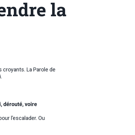
endre la
s croyants. La Parole de
.
, dérouté, voire
our l’escalader. Ou